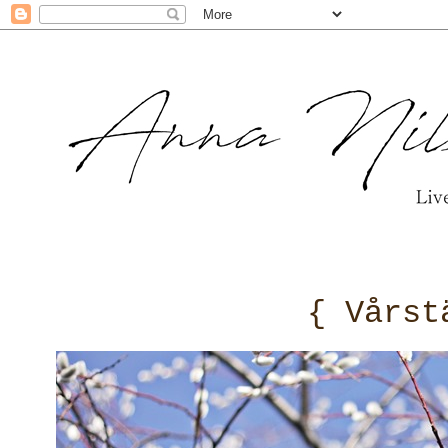
{ Vårst